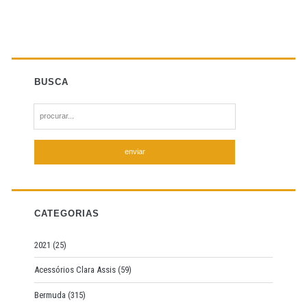
BUSCA
S
e
a
r
c
h
f
CATEGORIAS
o
r
2021
(25)
:
Acessórios Clara Assis
(59)
Bermuda
(315)