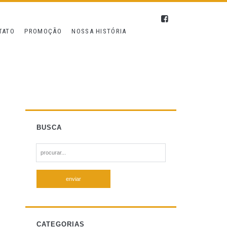
TATO
PROMOÇÃO
NOSSA HISTÓRIA
BUSCA
S
e
a
r
c
h
f
CATEGORIAS