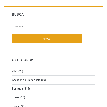
BUSCA
S
e
a
r
c
h
f
CATEGORIAS
o
r
2021
(25)
:
Acessórios Clara Assis
(59)
Bermuda
(315)
Blazer
(26)
Blusa
(2917)