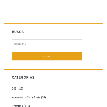
BUSCA
S
e
a
r
c
h
f
CATEGORIAS
o
r
2021
(25)
:
Acessórios Clara Assis
(59)
Bermuda
(315)