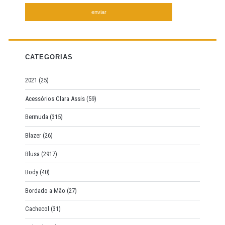
a
r
c
h
f
CATEGORIAS
o
r
2021
(25)
:
Acessórios Clara Assis
(59)
Bermuda
(315)
Blazer
(26)
Blusa
(2917)
Body
(40)
Bordado a Mão
(27)
Cachecol
(31)