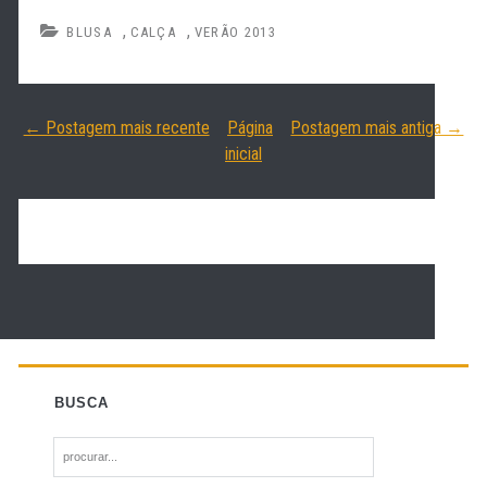
,
,
BLUSA
CALÇA
VERÃO 2013
← Postagem mais recente
Página
Postagem mais antiga →
inicial
BUSCA
S
e