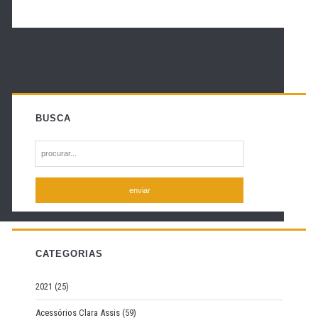
BUSCA
S
e
a
r
c
h
f
CATEGORIAS
o
r
2021
(25)
:
Acessórios Clara Assis
(59)