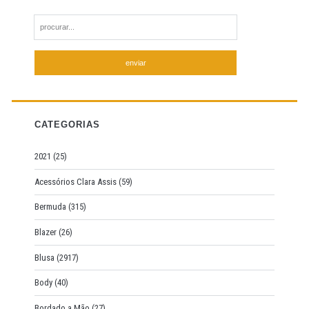
S
e
a
r
c
h
f
CATEGORIAS
o
r
2021
(25)
:
Acessórios Clara Assis
(59)
Bermuda
(315)
Blazer
(26)
Blusa
(2917)
Body
(40)
Bordado a Mão
(27)