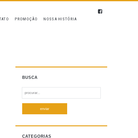
TATO
PROMOÇÃO
NOSSA HISTÓRIA
BUSCA
S
e
a
r
c
h
f
CATEGORIAS