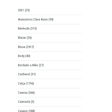
o
r
2021
(25)
:
Acessórios Clara Assis
(59)
Bermuda
(315)
Blazer
(26)
Blusa
(2917)
Body
(40)
Bordado a Mão
(27)
Cachecol
(31)
Calça
(1736)
Camisa
(366)
Camisola
(3)
Casaco
(284)