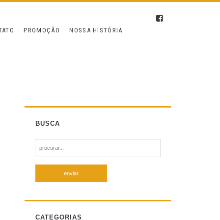
TATO
PROMOÇÃO
NOSSA HISTÓRIA
BUSCA
S
e
a
r
c
h
f
CATEGORIAS