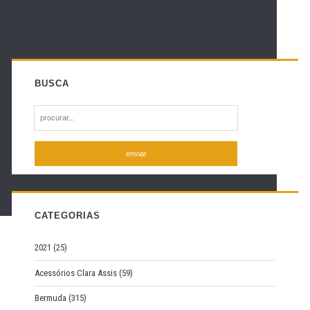
BUSCA
S
e
a
r
c
h
f
CATEGORIAS
o
r
2021
(25)
:
Acessórios Clara Assis
(59)
Bermuda
(315)